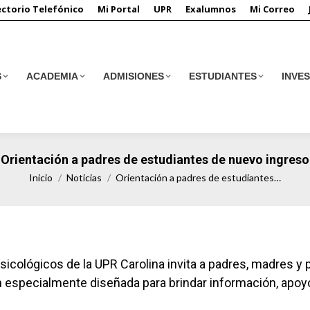
ectorio Telefónico
Mi Portal
UPR
Exalumnos
Mi Correo
S
ACADEMIA
ADMISIONES
ESTUDIANTES
INVE
S
ACADEMIA
ADMISIONES
ESTUDIANTES
INVE
Orientación a padres de estudiantes de nuevo ingreso
Estás aquí:
Inicio
Noticias
Orientación a padres de estudiantes…
sicológicos de la UPR Carolina invita a padres, madres 
n especialmente diseñada para brindar información, apoyo