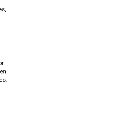
es,
r.
 en
co,