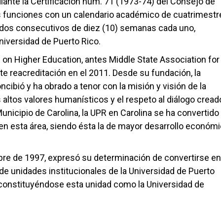
ante la Certificación núm. 71 (1973-74) del Consejo de
 funciones con un calendario académico de cuatrimestr
íodos consecutivos de diez (10) semanas cada uno,
Universidad de Puerto Rico.
on Higher Education, antes Middle State Association for
e reacreditación en el 2011. Desde su fundación, la
cibió y ha obrado a tenor con la misión y visión de la
 altos valores humanísticos y el respeto al diálogo creado
unicipio de Carolina, la UPR en Carolina se ha convertido
n esta área, siendo ésta la de mayor desarrollo económi
bre de 1997, expresó su determinación de convertirse en
de unidades institucionales de la Universidad de Puerto
9, constituyéndose esta unidad como la Universidad de