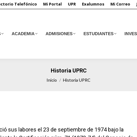
ectorio Telefónico
Mi Portal
UPR
Exalumnos
Mi Correo
S
ACADEMIA
ADMISIONES
ESTUDIANTES
INVE
S
ACADEMIA
ADMISIONES
ESTUDIANTES
INVE
Historia UPRC
Estás aquí:
Inicio
Historia UPRC
ició sus labores el 23 de septiembre de 1974 bajo la