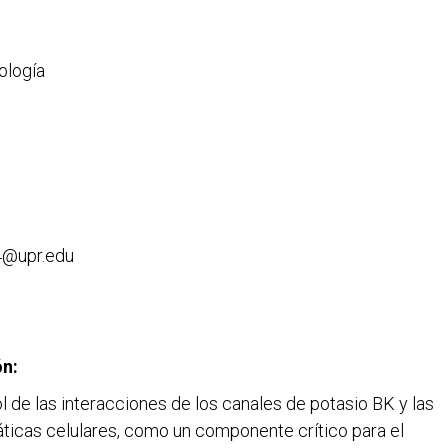
ología
14@upr.edu
ón:
ol de las interacciones de los canales de potasio BK y las
icas celulares, como un componente crítico para el