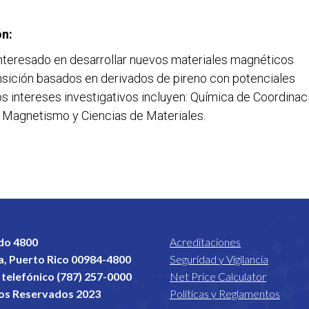
ón:
á interesado en desarrollar nuevos materiales magnéticos
sición basados en derivados de pireno con potenciales
 intereses investigativos incluyen: Química de Coordinac
, Magnetismo y Ciencias de Materiales.
do 4800
Acreditaciones
a, Puerto Rico 00984-4800
Seguridad y Vigilancia
telefónico (787) 257-0000
Net Price Calculator
os Reservados 2023
Políticas y Reglamentos