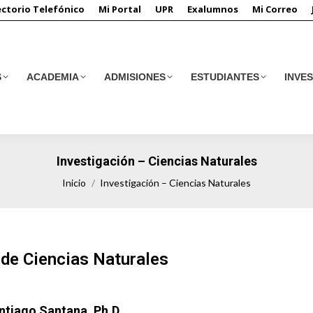
ectorio Telefónico
Mi Portal
UPR
Exalumnos
Mi Correo
S
ACADEMIA
ADMISIONES
ESTUDIANTES
INVE
S
ACADEMIA
ADMISIONES
ESTUDIANTES
INVE
Investigación – Ciencias Naturales
Estás aquí:
Inicio
Investigación – Ciencias Naturales
de Ciencias Naturales
ntiago Santana, Ph.D.