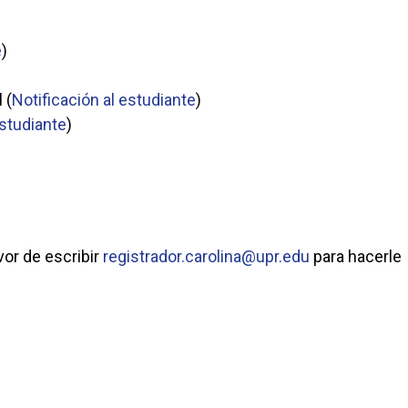
e
)
 (
Notificación al estudiante
)
estudiante
)
or de escribir
registrador.carolina@upr.edu
para hacerle