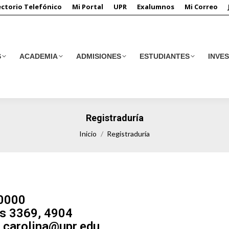
ectorio Telefónico
Mi Portal
UPR
Exalumnos
Mi Correo
S
ACADEMIA
ADMISIONES
ESTUDIANTES
INVE
S
ACADEMIA
ADMISIONES
ESTUDIANTES
INVE
Registraduría
Estás aquí:
Inicio
Registraduría
-0000
s 3369, 4904
r.carolina@upr.edu