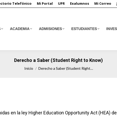
ectorio Telefónico
Mi Portal
UPR
Exalumnos
Mi Correo
S
ACADEMIA
ADMISIONES
ESTUDIANTES
INVE
S
ACADEMIA
ADMISIONES
ESTUDIANTES
INVE
Derecho a Saber (Student Right to Know)
Estás aquí:
Inicio
Derecho a Saber (Student Right…
idas en la ley Higher Education Opportunity Act (HEA) 