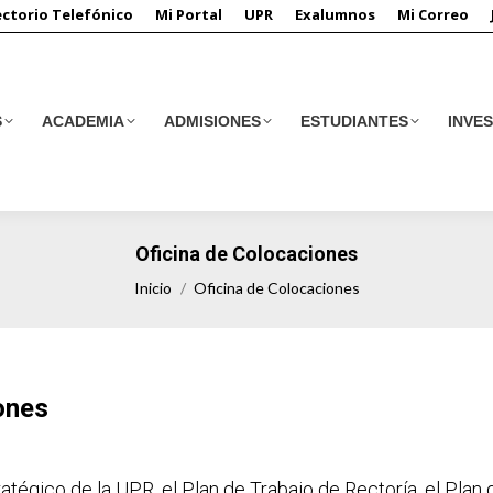
ectorio Telefónico
Mi Portal
UPR
Exalumnos
Mi Correo
S
ACADEMIA
ADMISIONES
ESTUDIANTES
INVE
S
ACADEMIA
ADMISIONES
ESTUDIANTES
INVE
Oficina de Colocaciones
Estás aquí:
Inicio
Oficina de Colocaciones
ones
ratégico de la UPR, el Plan de Trabajo de Rectoría, el Plan 